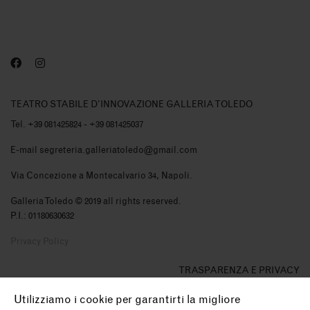
TEATRO STABILE D'INNOVAZIONE GALLERIA TOLEDO
Tel. +39 081425824 - +39 081425037
E-mail segreteria.galleriatoledo@gmail.com
Via Concezione a Montecalvario 34, Napoli.
Galleria Toledo © 2019 all rights reserved.
P.I.: 01180630632
Privacy Policy
TRASPARENZA E PRIVACY
CCIA
-
Agibilità'
Utilizziamo i cookie per garantirti la migliore
Curriculum
-
Atto