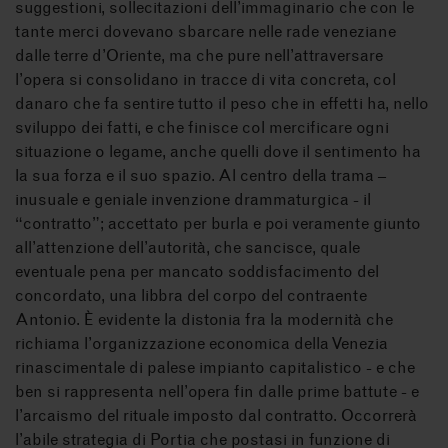
suggestioni, sollecitazioni dell’immaginario che con le
tante merci dovevano sbarcare nelle rade veneziane
dalle terre d’Oriente, ma che pure nell’attraversare
l’opera si consolidano in tracce di vita concreta, col
danaro che fa sentire tutto il peso che in effetti ha, nello
sviluppo dei fatti, e che finisce col mercificare ogni
situazione o legame, anche quelli dove il sentimento ha
la sua forza e il suo spazio. Al centro della trama –
inusuale e geniale invenzione drammaturgica - il
“contratto”; accettato per burla e poi veramente giunto
all’attenzione dell’autorità, che sancisce, quale
eventuale pena per mancato soddisfacimento del
concordato, una libbra del corpo del contraente
Antonio. È evidente la distonia fra la modernità che
richiama l’organizzazione economica della Venezia
rinascimentale di palese impianto capitalistico - e che
ben si rappresenta nell’opera fin dalle prime battute - e
l’arcaismo del rituale imposto dal contratto. Occorrerà
l’abile strategia di Portia che postasi in funzione di