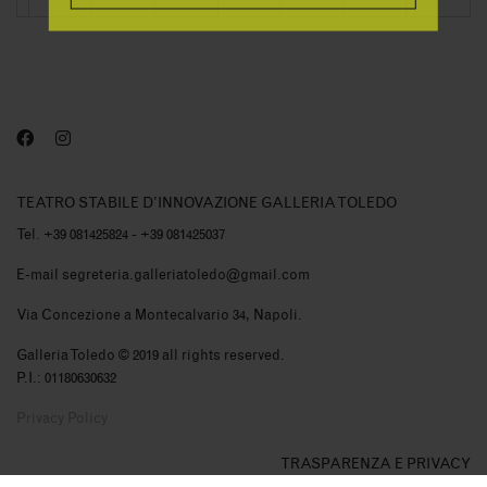
TEATRO STABILE D'INNOVAZIONE GALLERIA TOLEDO
Tel. +39 081425824 - +39 081425037
E-mail segreteria.galleriatoledo@gmail.com
Via Concezione a Montecalvario 34, Napoli.
Galleria Toledo © 2019 all rights reserved.
P.I.: 01180630632
Privacy Policy
TRASPARENZA E PRIVACY