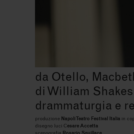
da Otello, Macbet
di William Shake
drammaturgia e re
produzione
Napoli Teatro Festival Italia
in co
disegno luci C
esare Accetta
scenografia
Rosario Squillace