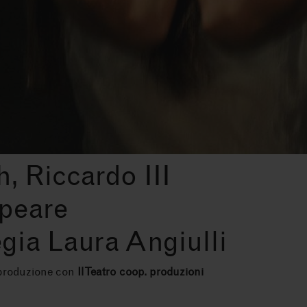
h, Riccardo III
speare
gia Laura Angiulli
produzione con
Il Teatro coop. produzioni