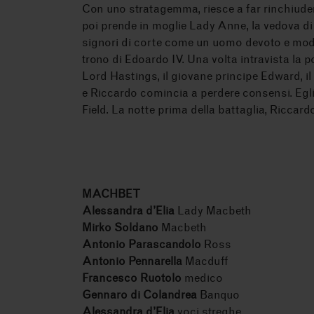
Con uno stratagemma, riesce a far rinchiudere
poi prende in moglie Lady Anne, la vedova di 
signori di corte come un uomo devoto e mode
trono di Edoardo IV. Una volta intravista la 
Lord Hastings, il giovane principe Edward, il
e Riccardo comincia a perdere consensi. Egli 
Field. La notte prima della battaglia, Riccar
MACHBET
Alessandra d’Elia
Lady Macbeth
Mirko Soldano
Macbeth
Antonio Parascandolo
Ross
Antonio Pennarella
Macduff
Francesco Ruotolo
medico
Gennaro di Colandrea
Banquo
Alessandra d’Elia
voci streghe