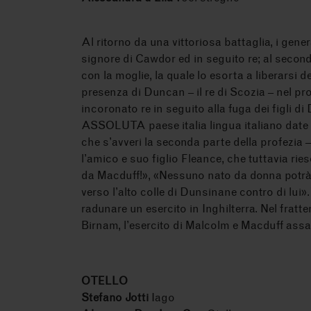
Al ritorno da una vittoriosa battaglia, i gen
signore di Cawdor ed in seguito re; al secon
con la moglie, la quale lo esorta a liberarsi 
presenza di Duncan – il re di Scozia – nel pr
incoronato re in seguito alla fuga dei fig
ASSOLUTA paese italia lingua italiano date 22
che s’avveri la seconda parte della profezia 
l’amico e suo figlio Fleance, che tuttavia ri
da Macduff!», «Nessuno nato da donna potrà 
verso l’alto colle di Dunsinane contro di lui».
radunare un esercito in Inghilterra. Nel fratt
Birnam, l’esercito di Malcolm e Macduff assal
OTELLO
Stefano Jotti
Iago