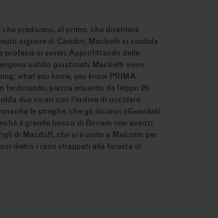
e che predicono, al primo, che diventerà
venuto signore di Cawdor, Macbeth si confida
a profezia si avveri. Approfittando della
vengono subito giustiziati. Macbeth viene
thing; what you know, you know PRIMA
n ferdinando, piazza eduardo de filippo 20
olda due sicari con l’ordine di uccidere
consulta le streghe, che gli dicono: «Guardati
nché il grande bosco di Birnam non avanzi
 figli di Macduff, che si è unito a Malcolm per
i dietro i rami strappati alla foresta di