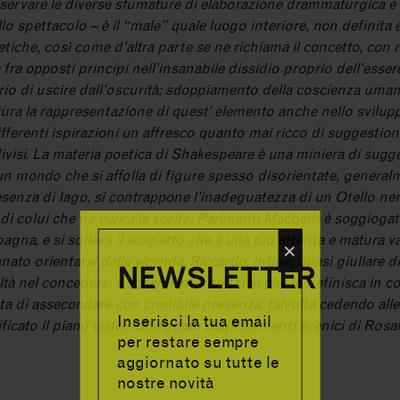
rvare le diverse sfumature di elaborazione drammaturgica e lo
lo spettacolo – è il “male” quale luogo interiore, non definita 
etiche, così come d’altra parte se ne richiama il concetto, con
ta fra opposti principi nell’insanabile dissidio proprio dell’esser
rio di uscire dall’oscurità; sdoppiamento della coscienza u
tura la rappresentazione di quest’ elemento anche nello svilupp
ifferenti ispirazioni un affresco quanto mai ricco di suggestioni e
ivisi. La materia poetica di Shakespeare è una miniera di sugg
 un mondo che si affolla di figure spesso disorientate, generalm
resenza di Iago, si contrappone l’inadeguatezza di un Otello ne
i colui che ne ispira le scelte. Parimenti Macbeth è soggiogat
a, e si solleva il sospetto che a una più attenta e matura val
×
nato orientarsi della vicenda. Riccardo, infine, quasi giullare 
NEWSLETTER
ficoltà nel concedersi a schemi interpretativi che lo definisca i
nta di assecondare con credibile presenza, talvolta cedendo alle
Inserisci la tua email
ificato il piano visivo, disegnato dagli elementi scenici di Rosa
per restare sempre
aggiornato su tutte le
nostre novità