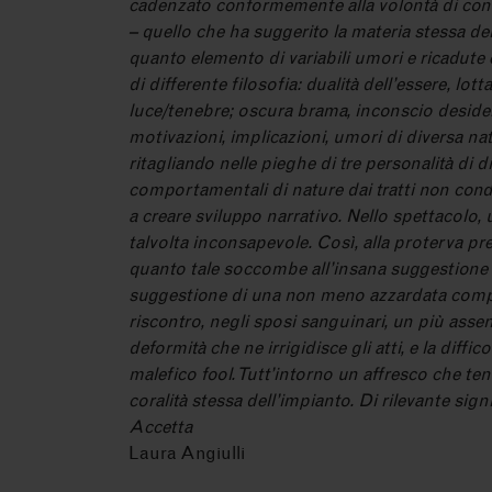
cadenzato conformemente alla volontà di conse
– quello che ha suggerito la materia stessa del
quanto elemento di variabili umori e ricadute 
di differente filosofia: dualità dell’essere, lot
luce/tenebre; oscura brama, inconscio deside
motivazioni, implicazioni, umori di diversa na
ritagliando nelle pieghe di tre personalità di d
comportamentali di nature dai tratti non cond
a creare sviluppo narrativo. Nello spettacolo,
talvolta inconsapevole. Così, alla proterva p
quanto tale soccombe all’insana suggestione d
suggestione di una non meno azzardata compagn
riscontro, negli sposi sanguinari, un più assen
deformità che ne irrigidisce gli atti, e la dif
malefico fool. Tutt’intorno un affresco che te
coralità stessa dell’impianto. Di rilevante sign
Accetta
Laura Angiulli