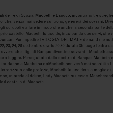
erali del re di Scozia, Macbeth e Banquo, incontrano tre stregh
do, che, senza mai sedere sul trono, genererà dei sovrani. Di
degli scrupoli e a fare in modo che anche la seconda parte dell
oprio castello, Macbeth lo uccide, incolpando due servi, che 
li di Duncan. Per impedire TRILOGIA DEL MALE demand me no
, 23, 24, 25 settembre orario 20.30 durata 3h luogo teatro sa
– ovvero che i figli di Banquo diventino sovrani – Macbeth ass
esce a fuggire. Perseguitato dallo spettro di Banquo, Macbeth 
far danno a Macbeth» e «Macbeth non verrà mai sconfitto fi
 Terrorizzato dalle profezie, Macbeth fa uccidere la moglie e i
empo, in preda al delirio, Lady Macbeth si uccide. Mascherandos
e il castello di Macbeth.