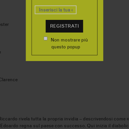
ster
REGISTRATI
Non mostrare più
questo popup
e
 Clarence
iccardo rivela tutta la propria invidia – descrivendosi come
Edoardo regna sul paese con successo. Qui inizia il diabolico