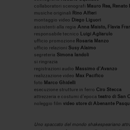
collaboratori scenografi
Mauro Rea, Renato 
musiche originali
Rino Alfieri
montaggio video
Diego Liguori
assistenti alla regia
Anna Maisto, Flavia Fra
responsabile tecnico
Luigi Agliarulo
ufficio promozione
Rosaria Manzo
ufficio relazioni
Susy Alaimo
segreteria
Simona Iandoli
si ringrazia
registrazioni audio
Massimo d’Avanzo
realizzazione video
Max Pacifico
foto
Marco Ghidelli
esecuzione strutture in ferro
Ciro Stecca
attrezzeria e costumi d’epoca
teatro di San 
noleggio film
video store di Abenante Pasqu
Uno spaccato del mondo shakespeariano attrav