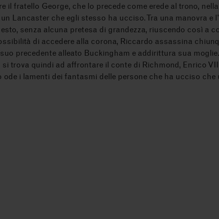
 il fratello George, che lo precede come erede al trono, nella 
un Lancaster che egli stesso ha ucciso. Tra una manovra e l’a
sto, senza alcuna pretesa di grandezza, riuscendo così a co
possibilità di accedere alla corona, Riccardo assassina chiunqu
 suo precedente alleato Buckingham e addirittura sua moglie. T
si trova quindi ad affrontare il conte di Richmond, Enrico VII
do ode i lamenti dei fantasmi delle persone che ha ucciso che