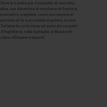
Torre di Londra per il sospetto di omicidio;
ltra, non dimentica di mostrarsi di fronte ai
nvincerli a sceglierlo come successore al
e ostacoli la sua scalata al potere, inclusi
uttavia la corte inizia ad avere dei sospetti
 d’Inghilterra, nella battaglia di Bosworth
 urlano «Dispera e muori!»