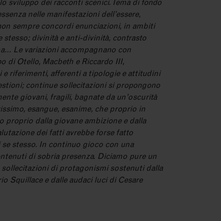
 sviluppo dei racconti scenici. Tema di fondo
essenza nelle manifestazioni dell’essere,
 non sempre concordi enunciazioni, in ambiti
e stesso; divinità e anti-divinità, contrasto
mana… Le variazioni accompagnano con
o di Otello, Macbeth e Riccardo III,
 riferimenti, afferenti a tipologie e attitudini
estioni; continue sollecitazioni si propongono
ente giovani, fragili, bagnate da un’oscurità
rissimo, esangue, esanime, che proprio in
o proprio dalla giovane ambizione e dalla
utazione dei fatti avrebbe forse fatto
di se stesso. In continuo gioco con una
n contenuti di sobria presenza. Diciamo pure un
 sollecitazioni di protagonismi sostenuti dalla
rio Squillace e dalle audaci luci di Cesare