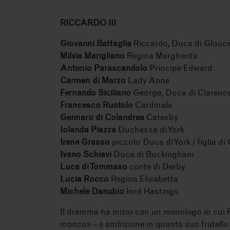
RICCARDO III
Giovanni Battaglia
Riccardo, Duca di Glouce
Milvia Marigliano
Regina Margherita
Antonio Parascandolo
Principe Edward
Carmen di Marzo
Lady Anne
Fernando Siciliano
George, Duca di Clarenc
Francesco Ruotolo
Cardinale
Gennaro di Colandrea
Catesby
Iolanda Piazza
Duchessa di York
Irene Grasso
piccolo Duca di York / figlia di
Ivano Schiavi
Duca di Buckingham
Luca di Tommaso
conte di Derby
Lucia Rocco
Regina Elisabetta
Michele Danubio
lord Hastings
Il dramma ha inizio con un monologo in cui R
monco» – e ambizione in quanto suo fratello 