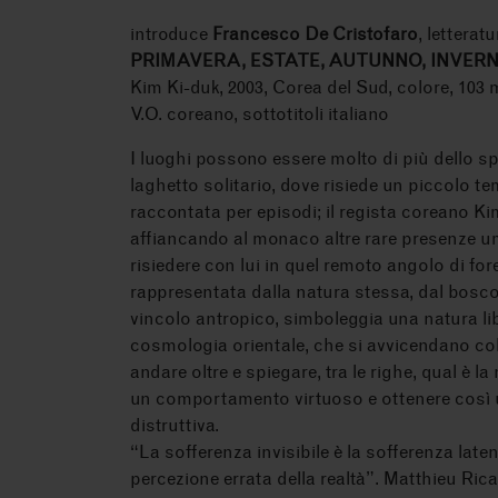
introduce
Francesco De Cristofaro
, letterat
PRIMAVERA, ESTATE, AUTUNNO, INVE
Kim Ki-duk, 2003, Corea del Sud, colore, 103 
V.O. coreano, sottotitoli italiano
I luoghi possono essere molto di più dello sp
laghetto solitario, dove risiede un piccolo te
raccontata per episodi; il regista coreano Ki
affiancando al monaco altre rare presenze uma
risiedere con lui in quel remoto angolo di for
rappresentata dalla natura stessa, dal bosco 
vincolo antropico, simboleggia una natura lib
cosmologia orientale, che si avvicendano col 
andare oltre e spiegare, tra le righe, qual è 
un comportamento virtuoso e ottenere così u
distruttiva.
“La sofferenza invisibile è la sofferenza lat
percezione errata della realtà”. Matthieu Ric