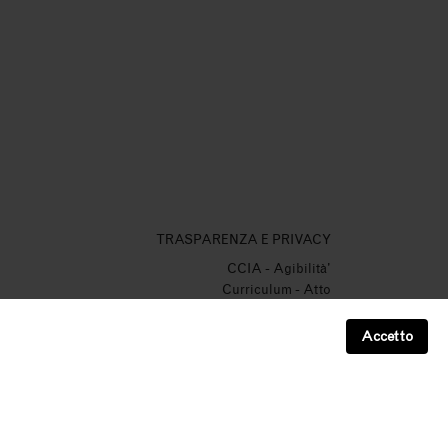
TRASPARENZA E PRIVACY
CCIA
-
Agibilità'
Curriculum
-
Atto
Verbale
-
Certificato Incendio
Organi Sociali
-
Contributi
-
Cofinanziamenti Europei
Accetto