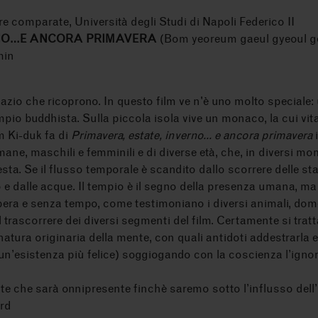
ure comparate, Università degli Studi di Napoli Federico II
RNO…E ANCORA PRIMAVERA
(Bom yeoreum gaeul gyeoul g
min
azio che ricoprono. In questo film ve n'è uno molto speciale:
mpio buddhista. Sulla piccola isola vive un monaco, la cui vita
m Ki-duk fa di
Primavera, estate, inverno... e ancora primavera
i
ne, maschili e femminili e di diverse età, che, in diversi mo
esta. Se il flusso temporale è scandito dallo scorrere delle st
e dalle acque. Il tempio è il segno della presenza umana, ma 
era e senza tempo, come testimoniano i diversi animali, domesti
trascorrere dei diversi segmenti del film. Certamente si trat
la natura originaria della mente, con quali antidoti addestrar
n’esistenza più felice) soggiogando con la coscienza l’igno
ente che sarà onnipresente finchè saremo sotto l’influsso dell’
ard