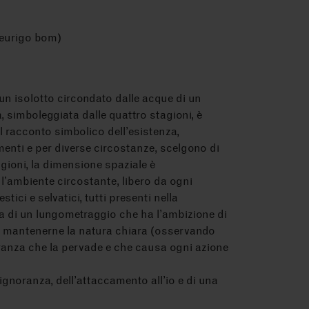
eurigo bom)
 un isolotto circondato dalle acque di un
, simboleggiata dalle quattro stagioni, è
l racconto simbolico dell’esistenza,
menti e per diverse circostanze, scelgono di
agioni, la dimensione spaziale è
l’ambiente circostante, libero da ogni
ci e selvatici, tutti presenti nella
ta di un lungometraggio che ha l’ambizione di
la e mantenerne la natura chiara (osservando
ranza che la pervade e che causa ogni azione
ignoranza, dell’attaccamento all’io e di una